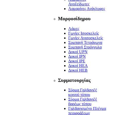
Ανοξείδωτες
Λαμαρίνες Ανάγλυφες
Μορφοσίδηρου
Λάμες
Γωνίες Ισοσκελείς
Γωνίες Ανισοσκελείς
Συμπαγή Τετράγωνα
Συμπαγή Στρόγγυλα
Δοκοί UPN
Δοκοί ΙPN
Δοκοί ΙPΕ
Δοκοί ΗΕΑ
Δοκοί ΗΕΒ
Συρματουργίας
Σύρμα Γαλβανιζέ
κοινού τύπου
Σύρμα Γαλβανιζέ
βαρέως τύπου
Γαλβανισμένο Πλέγμα
περιφράξεων