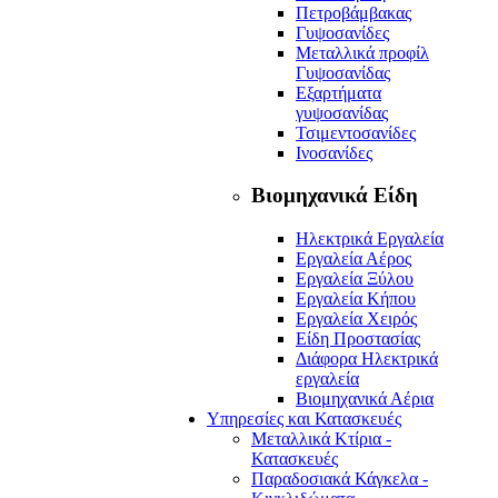
Πετροβάμβακας
Γυψοσανίδες
Μεταλλικά προφίλ
Γυψοσανίδας
Εξαρτήματα
γυψοσανίδας
Τσιμεντοσανίδες
Ινοσανίδες
Βιομηχανικά Είδη
Ηλεκτρικά Εργαλεία
Εργαλεία Αέρος
Εργαλεία Ξύλου
Εργαλεία Κήπου
Εργαλεία Χειρός
Είδη Προστασίας
Διάφορα Ηλεκτρικά
εργαλεία
Βιομηχανικά Αέρια
Υπηρεσίες και Κατασκευές
Μεταλλικά Κτίρια -
Κατασκευές
Παραδοσιακά Κάγκελα -