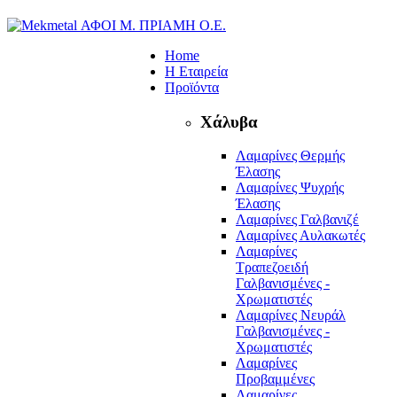
Home
Η Εταιρεία
Προϊόντα
Χάλυβα
Λαμαρίνες Θερμής
Έλασης
Λαμαρίνες Ψυχρής
Έλασης
Λαμαρίνες Γαλβανιζέ
Λαμαρίνες Αυλακωτές
Λαμαρίνες
Τραπεζοειδή
Γαλβανισμένες -
Χρωματιστές
Λαμαρίνες Νευράλ
Γαλβανισμένες -
Χρωματιστές
Λαμαρίνες
Προβαμμένες
Λαμαρίνες