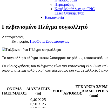
Κιγκλιδώματα
Περιφράξεις
Κοπή Μετάλλων με CNC
Laser Οπτικής Ίνας
Επικοινωνία
Γαλβανισμένο Πλέγμα συγκολλητό
Λεπτομέρειες
Κατηγορία:
Προϊόντα Συρματουργίας
Το συγκολλητό πλέγμα «κουνελόσυρμα» σε ρόλους κατασκευάζεται α
Οι κύριες χρήσεις του πλέγματος είναι για κατασκευή κλουβιών κα
όπου απαιτείται πολύ μικρή οπή πλέγματος και για μεταλλικές διακ
ΕΓΚΑΡΣΙΑ ΣΥΡΜ
ΟΝΟΜΑ
ΔΙΑΣΤΑΣΕΙΣ
ΤΥΠΟΣ
ΔΙΑΜΕΤΡΟΣ
ΠΛΕΓΜΑΤΟΣ
(m)
ΑΡΙΘΜΟΣ
(mm)
0,40 X 25
0,50 X 25