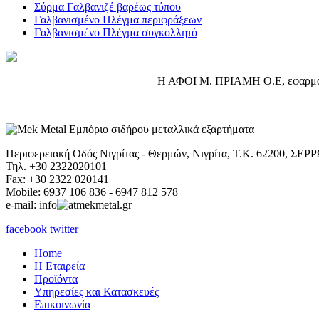
Σύρμα Γαλβανιζέ βαρέως τύπου
Γαλβανισμένο Πλέγμα περιφράξεων
Γαλβανισμένο Πλέγμα συγκολλητό
Η ΑΦΟΙ Μ. ΠΡΙΑΜΗ Ο.Ε, εφαρμόζε
Περιφερειακή Οδός Νιγρίτας - Θερμών, Νιγρίτα, Τ.Κ. 62200, ΣΕΡ
Τηλ. +30 2322020101
Fax: +30 2322 020141
Mobile: 6937 106 836 - 6947 812 578
e-mail: info
mekmetal.gr
facebook
twitter
Home
Η Εταιρεία
Προϊόντα
Υπηρεσίες και Κατασκευές
Επικοινωνία