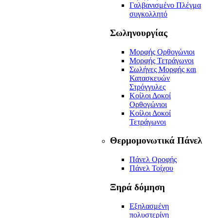
Γαλβανισμένο Πλέγμα
συγκολλητό
Σωληνουργίας
Μορφής Ορθογώνιοι
Μορφής Τετράγωνοι
Σωλήνες Μορφής και
Κατασκευών
Στρόγγυλες
Κοίλοι Δοκοί
Ορθογώνιοι
Κοίλοι Δοκοί
Τετράγωνοι
Θερμομονωτικά Πάνελ
Πάνελ Οροφής
Πάνελ Τοίχου
Ξηρά δόμηση
Εξηλασμένη
πολυστερίνη