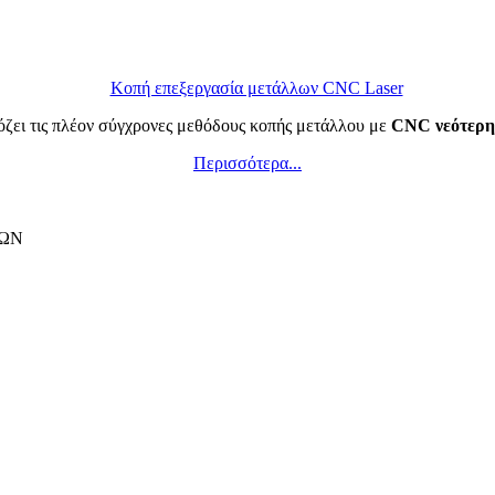
ι τις πλέον σύγχρονες μεθόδους κοπής μετάλλου με
CNC νεότερης
Περισσότερα...
ΡΩΝ