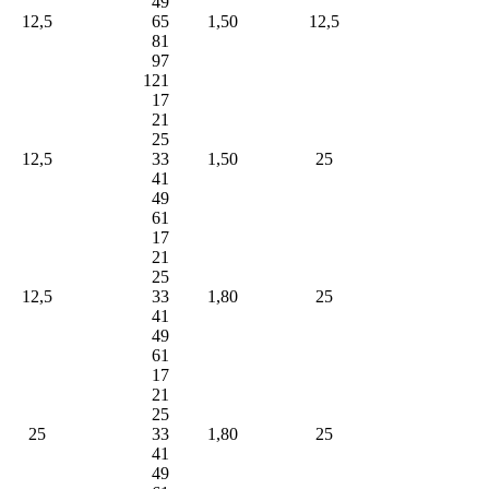
49
12,5
65
1,50
12,5
81
97
121
17
21
25
12,5
33
1,50
25
41
49
61
17
21
25
12,5
33
1,80
25
41
49
61
17
21
25
25
33
1,80
25
41
49