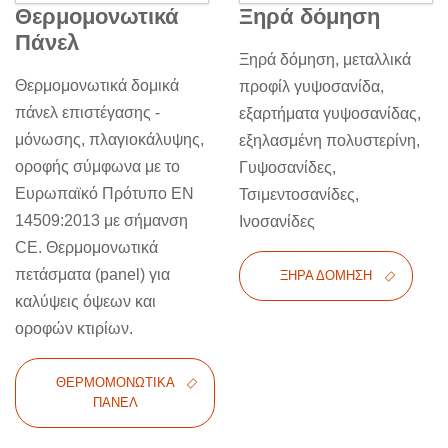
Θερμομονωτικά
Ξηρά δόμηση
Πάνελ
Ξηρά δόμηση, μεταλλικά
Θερμομονωτικά δομικά
προφίλ γυψοσανίδα,
πάνελ επιστέγασης -
εξαρτήματα γυψοσανίδας,
μόνωσης, πλαγιοκάλυψης,
εξηλασμένη πολυστερίνη,
οροφής σύμφωνα με το
Γυψοσανίδες,
Ευρωπαϊκό Πρότυπο ΕΝ
Τσιμεντοσανίδες,
14509:2013 με σήμανση
Ινοσανίδες
CΕ. Θερμομονωτικά
πετάσματα (panel) για
ΞΗΡΆ ΔΌΜΗΣΗ
καλύψεις όψεων και
οροφών κτιρίων.
ΘΕΡΜΟΜΟΝΩΤΙΚΆ
ΠΆΝΕΛ