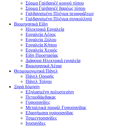
Σύρμα Γαλβανιζέ κοινού τύπου
Σύρμα Γαλβανιζέ βαρέως τύπου
Γαλβανισμένο Πλέγμα περιφράξεων
Γαλβανισμένο Πλέγμα συγκολλητό
Βιομηχανικά Είδη
Ηλεκτρικά Εργαλεία
Εργαλεία Αέρος
Εργαλεία Ξύλου
Εργαλεία Κήπου
Εργαλεία Χειρός
Είδη Προστασίας
Διάφορα Ηλεκτρικά εργαλεία
Βιομηχανικά Αέρια
Θερμομονωτικά Πάνελ
Πάνελ Οροφής
Πάνελ Τοίχου
Ξηρά δόμηση
Εξηλασμένη πολυστερίνη
Πετροβάμβακας
Γυψοσανίδες
Μεταλλικά προφίλ Γυψοσανίδας
Εξαρτήματα γυψοσανίδας
Τσιμεντοσανίδες
Ινοσανίδες