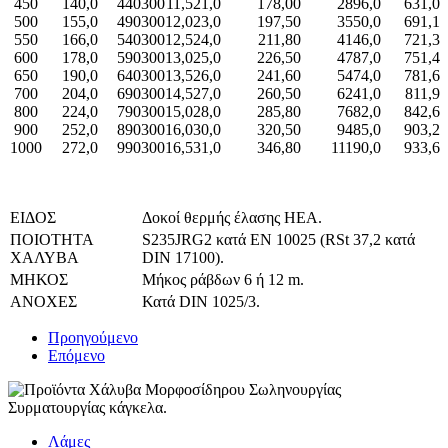
450
140,0
440
300
11,5
21,0
178,00
2896,0
631,0
500
155,0
490
300
12,0
23,0
197,50
3550,0
691,1
550
166,0
540
300
12,5
24,0
211,80
4146,0
721,3
600
178,0
590
300
13,0
25,0
226,50
4787,0
751,4
650
190,0
640
300
13,5
26,0
241,60
5474,0
781,6
700
204,0
690
300
14,5
27,0
260,50
6241,0
811,9
800
224,0
790
300
15,0
28,0
285,80
7682,0
842,6
900
252,0
890
300
16,0
30,0
320,50
9485,0
903,2
1000
272,0
990
300
16,5
31,0
346,80
11190,0
933,6
ΕΙΔΟΣ
Δοκοί θερμής έλασης HEA.
ΠΟΙΟΤΗΤΑ
S235JRG2 κατά EN 10025 (RSt 37,2 κατά
ΧΑΛΥΒΑ
DIN 17100).
ΜΗΚΟΣ
Μήκος ράβδων 6 ή 12 m.
ΑΝΟΧΕΣ
Κατά DIN 1025/3.
Προηγούμενο
Επόμενο
Λάμες