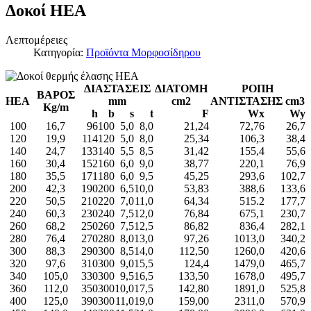
Δοκοί ΗΕΑ
Λεπτομέρειες
Κατηγορία:
Προϊόντα Μορφοσίδηρου
ΔΙΑΣΤΑΣΕΙΣ
ΔΙΑΤΟΜΗ
ΡΟΠΗ
ΒΑΡΟΣ
HEA
mm
cm2
ΑΝΤΙΣΤΑΣΗΣ
cm3
Kg/m
h
b
s
t
F
Wx
Wy
100
16,7
96
100
5,0
8,0
21,24
72,76
26,7
120
19,9
114
120
5,0
8,0
25,34
106,3
38,4
140
24,7
133
140
5,5
8,5
31,42
155,4
55,6
160
30,4
152
160
6,0
9,0
38,77
220,1
76,9
180
35,5
171
180
6,0
9,5
45,25
293,6
102,7
200
42,3
190
200
6,5
10,0
53,83
388,6
133,6
220
50,5
210
220
7,0
11,0
64,34
515.2
177,7
240
60,3
230
240
7,5
12,0
76,84
675,1
230,7
260
68,2
250
260
7,5
12,5
86,82
836,4
282,1
280
76,4
270
280
8,0
13,0
97,26
1013,0
340,2
300
88,3
290
300
8,5
14,0
112,50
1260,0
420,6
320
97,6
310
300
9,0
15,5
124,4
1479,0
465,7
340
105,0
330
300
9,5
16,5
133,50
1678,0
495,7
360
112,0
350
300
10,0
17,5
142,80
1891,0
525,8
400
125,0
390
300
11,0
19,0
159,00
2311,0
570,9