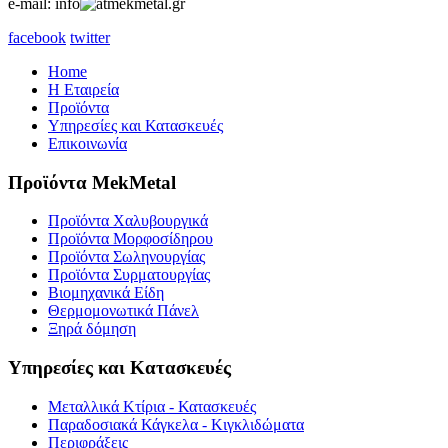
e-mail: info
mekmetal.gr
facebook
twitter
Home
Η Εταιρεία
Προϊόντα
Υπηρεσίες και Κατασκευές
Επικοινωνία
Προϊόντα
MekMetal
Προϊόντα Χαλυβουργικά
Προϊόντα Μορφοσίδηρου
Προϊόντα Σωληνουργίας
Προϊόντα Συρματουργίας
Βιομηχανικά Είδη
Θερμομονωτικά Πάνελ
Ξηρά δόμηση
Υπηρεσίες
και
Κατασκευές
Μεταλλικά Κτίρια - Κατασκευές
Παραδοσιακά Κάγκελα - Κιγκλιδώματα
Περιφράξεις