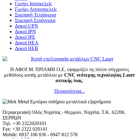
Γωνίες Ισοσκελείς
Γωνίες Ανισοσκελείς
Συμπαγή Τετράγωνα
Συμπαγή Στρόγγυλα
Δοκοί UPN
Δοκοί ΙPN
Δοκοί ΙPΕ
Δοκοί ΗΕΑ
Δοκοί ΗΕΒ
Η ΑΦΟΙ Μ. ΠΡΙΑΜΗ Ο.Ε, εφαρμόζει τις πλέον σύγχρονες
μεθόδους κοπής μετάλλου με
CNC νεότερης τεχνολογίας Laser
οπτικής ίνας
.
Περισσότερα...
Περιφερειακή Οδός Νιγρίτας - Θερμών, Νιγρίτα, Τ.Κ. 62200,
ΣΕΡΡΩΝ
Τηλ. +30 2322020101
Fax: +30 2322 020141
Mobile: 6937 106 836 - 6947 812 578