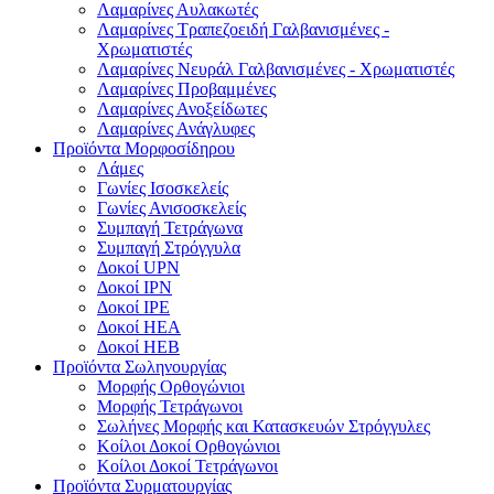
Λαμαρίνες Αυλακωτές
Λαμαρίνες Τραπεζοειδή Γαλβανισμένες -
Χρωματιστές
Λαμαρίνες Νευράλ Γαλβανισμένες - Χρωματιστές
Λαμαρίνες Προβαμμένες
Λαμαρίνες Ανοξείδωτες
Λαμαρίνες Ανάγλυφες
Προϊόντα Μορφοσίδηρου
Λάμες
Γωνίες Ισοσκελείς
Γωνίες Ανισοσκελείς
Συμπαγή Τετράγωνα
Συμπαγή Στρόγγυλα
Δοκοί UPN
Δοκοί ΙPN
Δοκοί ΙPΕ
Δοκοί ΗΕΑ
Δοκοί ΗΕΒ
Προϊόντα Σωληνουργίας
Μορφής Ορθογώνιοι
Μορφής Τετράγωνοι
Σωλήνες Μορφής και Κατασκευών Στρόγγυλες
Κοίλοι Δοκοί Ορθογώνιοι
Κοίλοι Δοκοί Τετράγωνοι
Προϊόντα Συρματουργίας