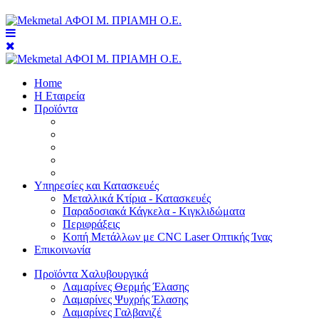
Home
Η Εταιρεία
Προϊόντα
Υπηρεσίες και Κατασκευές
Μεταλλικά Κτίρια - Κατασκευές
Παραδοσιακά Κάγκελα - Κιγκλιδώματα
Περιφράξεις
Κοπή Μετάλλων με CNC Laser Οπτικής Ίνας
Επικοινωνία
Προϊόντα Χαλυβουργικά
Λαμαρίνες Θερμής Έλασης
Λαμαρίνες Ψυχρής Έλασης
Λαμαρίνες Γαλβανιζέ