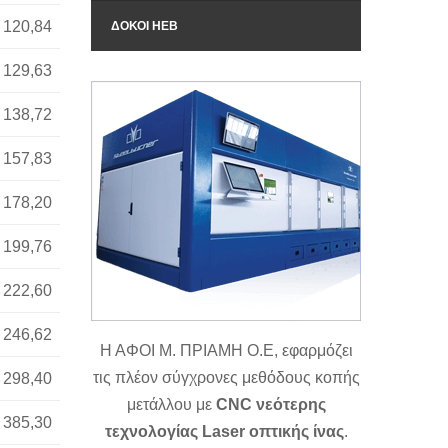
120,84
ΔΟΚΟΊ ΗΕΒ
129,63
138,72
157,83
178,20
199,76
222,60
246,62
Η ΑΦΟΙ Μ. ΠΡΙΑΜΗ Ο.Ε, εφαρμόζει
τις πλέον σύγχρονες μεθόδους κοπής
298,40
μετάλλου με
CNC νεότερης
385,30
τεχνολογίας Laser οπτικής ίνας
.